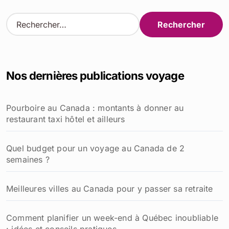
R
e
c
h
e
Nos dernières publications voyage
r
c
h
Pourboire au Canada : montants à donner au
e
restaurant taxi hôtel et ailleurs
r
:
Quel budget pour un voyage au Canada de 2
semaines ?
Meilleures villes au Canada pour y passer sa retraite
Comment planifier un week-end à Québec inoubliable
: idées et conseils pratiques