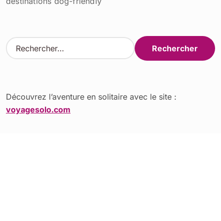
destinations dog-friendly
R
e
c
h
e
r
Découvrez l’aventure en solitaire avec le site :
c
voyagesolo.com
h
e
r
Sites à découvrir
:
Stations de ski