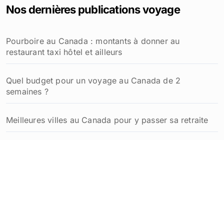
Nos dernières publications voyage
r
c
h
Pourboire au Canada : montants à donner au
e
restaurant taxi hôtel et ailleurs
r
:
Quel budget pour un voyage au Canada de 2
semaines ?
Meilleures villes au Canada pour y passer sa retraite
Comment planifier un week-end à Québec inoubliable
: idées et conseils pratiques
Coût de la vie au Québec pour un retraité français :
budget détaillé