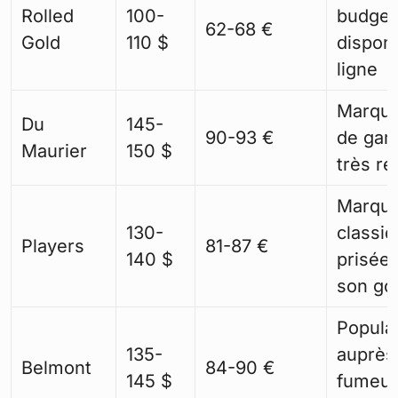
Rolled
100-
budget
62-68 €
Gold
110 $
dispon
ligne
Marque
Du
145-
90-93 €
de ga
Maurier
150 $
très r
Marqu
130-
classiq
Players
81-87 €
140 $
prisée
son go
Popula
135-
auprès
Belmont
84-90 €
145 $
fumeur