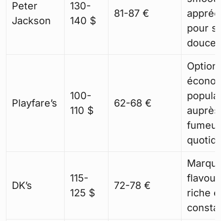
Peter
130-
81-87 €
appréc
Jackson
140 $
pour s
douceu
Option
économ
100-
popula
Playfare’s
62-68 €
110 $
auprès
fumeur
quotid
Marque 
115-
flavour
DK’s
72-78 €
125 $
riche e
consta