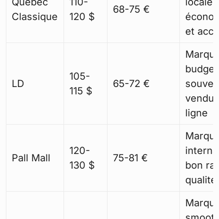
Quebec
110-
locale,
68-75 €
Classique
120 $
écono
et acce
Marqu
budget
105-
LD
65-72 €
souven
115 $
vendue
ligne
Marqu
120-
interna
Pall Mall
75-81 €
130 $
bon ra
qualité
Marqu
smooth