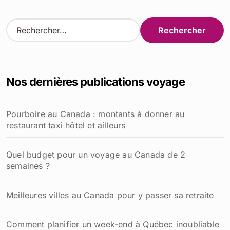
R
e
c
h
e
Nos dernières publications voyage
r
c
h
Pourboire au Canada : montants à donner au
e
restaurant taxi hôtel et ailleurs
r
:
Quel budget pour un voyage au Canada de 2
semaines ?
Meilleures villes au Canada pour y passer sa retraite
Comment planifier un week-end à Québec inoubliable