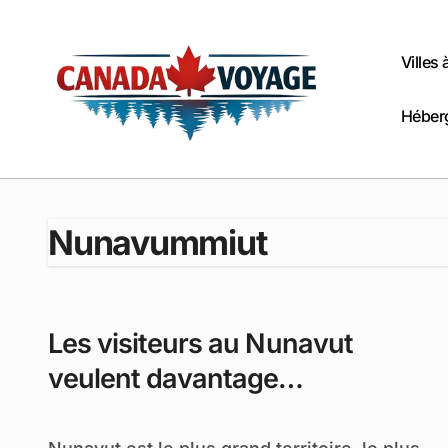
Passer
au
contenu
Villes
Héber
Nunavummiut
Les visiteurs au Nunavut
veulent davantage
d’expériences culturelles