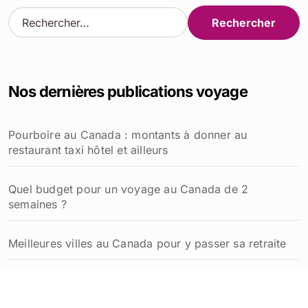
R
e
c
h
e
Nos dernières publications voyage
r
c
h
Pourboire au Canada : montants à donner au
e
restaurant taxi hôtel et ailleurs
r
:
Quel budget pour un voyage au Canada de 2
semaines ?
Meilleures villes au Canada pour y passer sa retraite
Comment planifier un week-end à Québec inoubliable
: idées et conseils pratiques