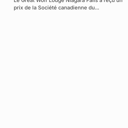
humaines
Le Great Wolf Lodge Niagara Falls a reçu un
prix de la Société canadienne du...