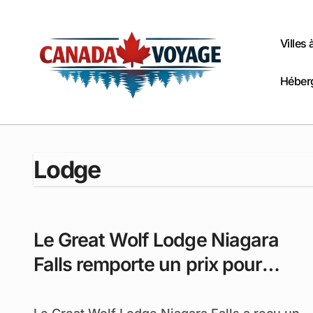
Passer
au
contenu
Villes
Héber
Lodge
Le Great Wolf Lodge Niagara
Falls remporte un prix pour
l’excellence en ressources