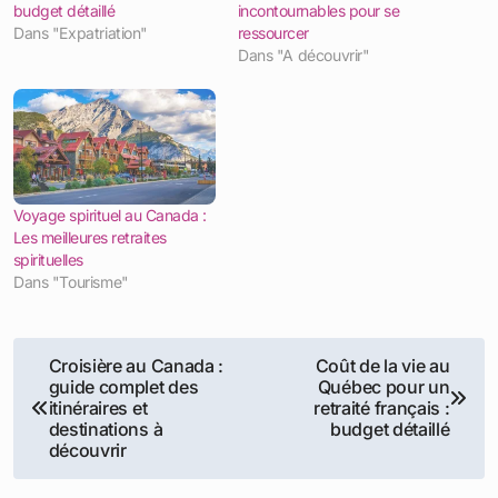
budget détaillé
incontournables pour se
Dans "Expatriation"
ressourcer
Dans "A découvrir"
Voyage spirituel au Canada :
Les meilleures retraites
spirituelles
Dans "Tourisme"
Navigation
Croisière au Canada :
Coût de la vie au
guide complet des
Québec pour un
de
itinéraires et
retraité français :
destinations à
budget détaillé
l’article
découvrir