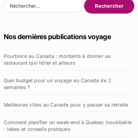
R
e
c
h
e
Nos dernières publications voyage
r
c
h
Pourboire au Canada : montants à donner au
e
restaurant taxi hôtel et ailleurs
r
:
Quel budget pour un voyage au Canada de 2
semaines ?
Meilleures villes au Canada pour y passer sa retraite
Comment planifier un week-end à Québec inoubliable
: idées et conseils pratiques