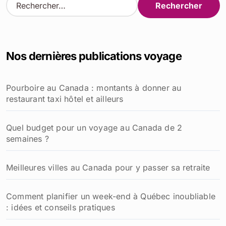
e
c
h
e
Nos dernières publications voyage
r
c
h
Pourboire au Canada : montants à donner au
e
restaurant taxi hôtel et ailleurs
r
:
Quel budget pour un voyage au Canada de 2
semaines ?
Meilleures villes au Canada pour y passer sa retraite
Comment planifier un week-end à Québec inoubliable
: idées et conseils pratiques