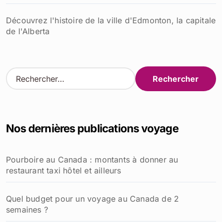
Découvrez l'histoire de la ville d'Edmonton, la capitale
de l'Alberta
R
e
c
h
e
Nos dernières publications voyage
r
c
h
Pourboire au Canada : montants à donner au
e
restaurant taxi hôtel et ailleurs
r
:
Quel budget pour un voyage au Canada de 2
semaines ?