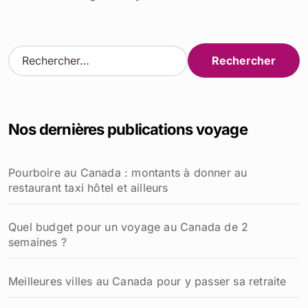
R
e
c
h
e
Nos dernières publications voyage
r
c
h
Pourboire au Canada : montants à donner au
e
restaurant taxi hôtel et ailleurs
r
:
Quel budget pour un voyage au Canada de 2
semaines ?
Meilleures villes au Canada pour y passer sa retraite