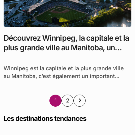
Découvrez Winnipeg, la capitale et la
plus grande ville au Manitoba, un
important centre dans les Prairies
canadiennes.
Winnipeg est la capitale et la plus grande ville
au Manitoba, c’est également un important...
Pagination
1
2
des
Les destinations tendances
publications