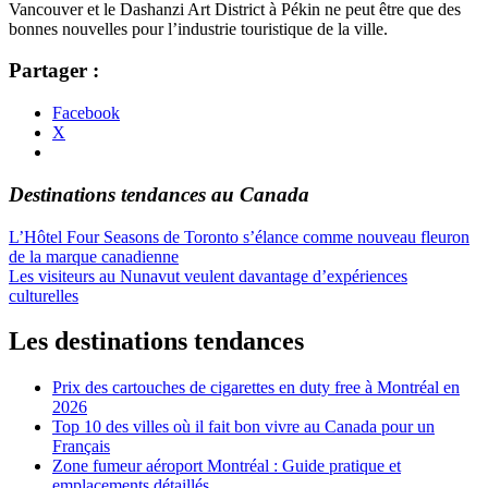
Vancouver et le Dashanzi Art District à Pékin ne peut être que des
bonnes nouvelles pour l’industrie touristique de la ville.
Partager :
Facebook
X
Destinations tendances au Canada
Navigation
L’Hôtel Four Seasons de Toronto s’élance comme nouveau fleuron
de la marque canadienne
de
Les visiteurs au Nunavut veulent davantage d’expériences
l’article
culturelles
Les destinations tendances
Prix des cartouches de cigarettes en duty free à Montréal en
2026
Top 10 des villes où il fait bon vivre au Canada pour un
Français
Zone fumeur aéroport Montréal : Guide pratique et
emplacements détaillés