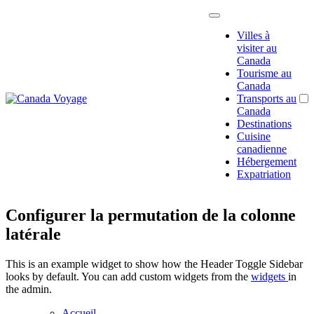
Passer
au
Villes à
contenu
visiter au
Canada
Tourisme au
Canada
Transports au
Canada
Guide pour organiser
Canada
son séjour ou
Destinations
Voyage
s'expatrier au Canada
Cuisine
canadienne
Hébergement
Expatriation
Configurer la permutation de la colonne
latérale
This is an example widget to show how the Header Toggle Sidebar
looks by default. You can add custom widgets from the
widgets
in
the admin.
Accueil