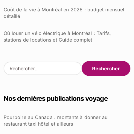
Coût de la vie à Montréal en 2026 : budget mensuel
détaillé
Où louer un vélo électrique à Montréal : Tarifs,
stations de locations et Guide complet
R
e
c
h
e
Nos dernières publications voyage
r
c
h
Pourboire au Canada : montants à donner au
e
restaurant taxi hôtel et ailleurs
r