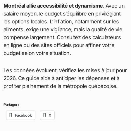
nourriture et transports. Un couple dépense 4 500
CAD (3 015 EUR), et une famille de quatre atteint 6
500 CAD (4 355 EUR). Montréal reste plus
abordable que Toronto, où les loyers pour une
chambre dépassent 2 500 CAD (1 675 EUR).
Coût de la vie à Montréal : 5 % en
dessous de la moyenne canadienne.
Comparé à la France : alimentation 40 %
plus chère, transports 47 % plus élevés.
Salaire idéal après impôts : 40 000 CAD
(26 800 EUR) annuels pour un confort
décent.
Économies potentielles : marchés
locaux, transports publics, quartiers
périphériques.