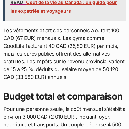
Vancouver, Montréal économise 20 % sur ces
postes grâce à des fournisseurs locaux efficaces.
Santé et loisirs : équilibre
quotidien
La santé publique gratuite allège les dépenses, mais
les médicaments sur ordonnance coûtent environ
50 CAD (33,50 EUR) par mois. Un nettoyage
dentaire annuel atteint 200 CAD (134 EUR). Pour les
loisirs, un abonnement Netflix coûte 15 CAD (10,05
EUR), et un billet de cinéma 14 CAD (9,38 EUR). Les
festivals gratuits, comme le Festival de Jazz,
compensent les sorties payantes.