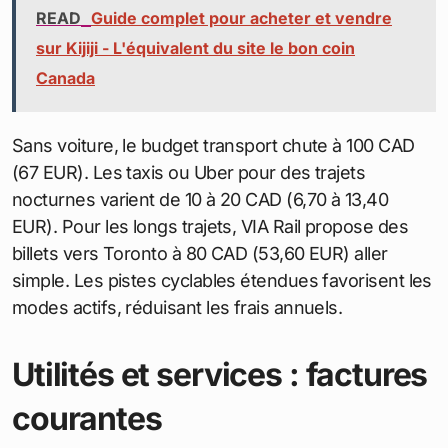
produits frais à prix modérés, parfaits pour les
économies saisonnières.
Transports : options
économiques
Le réseau de transport en commun rend les
déplacements abordables. Une carte mensuelle
OPUS pour la zone A coûte 104,50 CAD (70 EUR),
couvrant bus et métro illimités. Le Bixi, service de
vélos en libre-service, convient pour les trajets
courts à 5 CAD (3,35 EUR) par course. L’essence
s’établit à 1,60 CAD (1,07 EUR) le litre, rendant la
voiture viable en banlieue, mais le stationnement en
ville ajoute 150 CAD (100,50 EUR) mensuels.