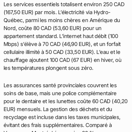
READ
Guide complet pour acheter et vendre
sur Kijiji - L'équivalent du site le bon coin
Canada
Sans voiture, le budget transport chute à 100 CAD
(67 EUR). Les taxis ou Uber pour des trajets
nocturnes varient de 10 à 20 CAD (6,70 à 13,40
EUR). Pour les longs trajets, VIA Rail propose des
billets vers Toronto à 80 CAD (53,60 EUR) aller
simple. Les pistes cyclables étendues favorisent les
modes actifs, réduisant les frais annuels.
Utilités et services : factures
courantes