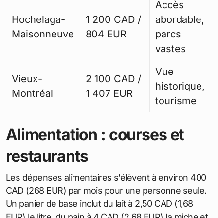
READ
S'expatrier au Canada après 40 ans :
guide pratique pour réussir votre intégration et
démarches administratives
Variations par quartier
Loyer
moyen 1
Quartier
Avantages
chambre
(CAD/EUR)
Proche
Plateau-
1 900 CAD /
métro,
Mont-Royal
1 273 EUR
cafés
animés