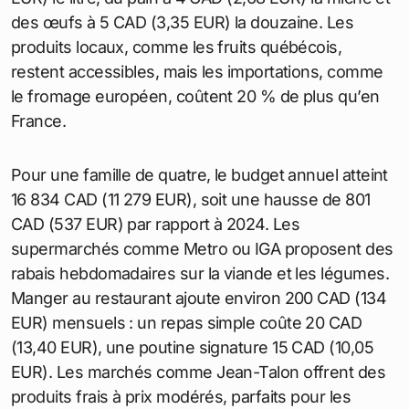
Accès
Hochelaga-
1 200 CAD /
abordable,
Maisonneuve
804 EUR
parcs
vastes
Vue
Vieux-
2 100 CAD /
historique,
Montréal
1 407 EUR
tourisme
Alimentation : courses et
restaurants
Les dépenses alimentaires s’élèvent à environ 400
CAD (268 EUR) par mois pour une personne seule.
Un panier de base inclut du lait à 2,50 CAD (1,68