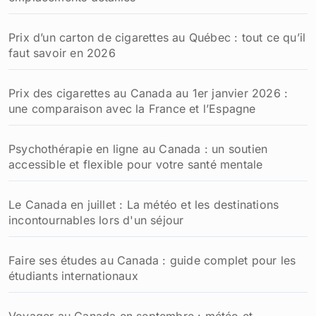
Dans "Expatriation"
Navigation
Le Canada est-il un
Comment obtenir la
pays dangereux ?
nationalité
de
canadienne : guide
complet des étapes en
l’article
2025
Les destinations tendances
Prix des cartouches de cigarettes en duty free à
Montréal en 2026
Top 10 des villes où il fait bon vivre au Canada pour
un Français
Zone fumeur aéroport Montréal : Guide pratique et