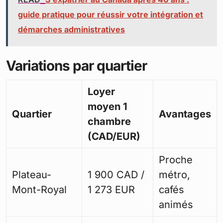
mais les trajets s’allongent. Les studios dans des
immeubles anciens se situent autour de 1 200 CAD
(804 EUR), tandis que les unités modernes avec
balcon atteignent 2 000 CAD (1 340 EUR).
L’achat immobilier réduit les frais à long terme. Une
hypothèque pour un condo de deux chambres
avoisine 1 500 CAD (1 005 EUR), plus 300 CAD (201
EUR) de taxes municipales et scolaires. Des
quartiers comme le Plateau-Mont-Royal ou le Vieux-
Montréal affichent des loyers élevés en raison de
leur proximité avec les commodités. À l’inverse,
Hochelaga-Maisonneuve propose des loyers plus
abordables, autour de 1 100 CAD (737 EUR) pour un
trois et demi.