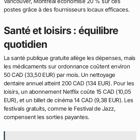
Les services essentiels totalisent environ 250 CAD
(167,50 EUR) par mois. L’électricité via Hydro-
Québec, parmi les moins chères en Amérique du
Nord, coûte 80 CAD (53,60 EUR) pour un
appartement standard. L’internet haut débit (100
Mbps) s’élève à 70 CAD (46,90 EUR), et un forfait
cellulaire illimité à 50 CAD (33,50 EUR). L’eau et le
chauffage ajoutent 100 CAD (67 EUR) en hiver, où
les températures plongent sous zéro.
Les assurances santé provinciales couvrent les
soins de base, mais une police complémentaire
pour le dentaire et les lunettes coûte 60 CAD (40,20
EUR) mensuels. La gestion des déchets et du
recyclage est incluse dans les taxes municipales,
évitant des frais supplémentaires. Comparé à