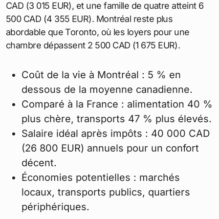
READ
Coût de la vie au Canada : un guide pour
les expatriés et voyageurs
Les vêtements et articles personnels ajoutent 100
CAD (67 EUR) mensuels. Les gyms comme
GoodLife facturent 40 CAD (26,80 EUR) par mois,
mais les parcs publics offrent des alternatives
gratuites. Les impôts sur le revenu provincial varient
de 15 à 25 %, déduits du salaire moyen de 50 120
CAD (33 580 EUR) annuels.
Budget total et comparaison
Pour une personne seule, le coût mensuel s’établit à
environ 3 000 CAD (2 010 EUR), incluant loyer,