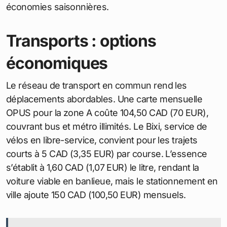
EUR) le litre, du pain à 4 CAD (2,68 EUR) la miche et
des œufs à 5 CAD (3,35 EUR) la douzaine. Les
produits locaux, comme les fruits québécois,
restent accessibles, mais les importations, comme
le fromage européen, coûtent 20 % de plus qu’en
France.
Pour une famille de quatre, le budget annuel atteint
16 834 CAD (11 279 EUR), soit une hausse de 801
CAD (537 EUR) par rapport à 2024. Les
supermarchés comme Metro ou IGA proposent des
rabais hebdomadaires sur la viande et les légumes.
Manger au restaurant ajoute environ 200 CAD (134
EUR) mensuels : un repas simple coûte 20 CAD
(13,40 EUR), une poutine signature 15 CAD (10,05
EUR). Les marchés comme Jean-Talon offrent des