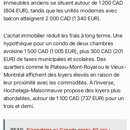
Utilités et services : factures courantes
Santé et loisirs : équilibre quotidien
Budget total et comparaison
Destinations tendances au Canada
Logement : la dépense
principale
Le logement absorbe une part significative du
budget à Montréal. Les loyers ont grimpé de 3,4 %
depuis 2024, selon les données récentes. Un
appartement d’une chambre en centre-ville coûte
en moyenne 1 733 CAD (1 161 EUR) par mois. En
banlieue, les prix tombent à 1 400 CAD (938 EUR),