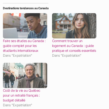
Montréal allie accessibilité et dynamisme
. Avec un
salaire moyen, le budget s’équilibre en privilégiant
les options locales. L’inflation, notamment sur les
aliments, exige une vigilance, mais la qualité de vie
compense largement. Consultez des calculateurs
en ligne ou des sites officiels pour affiner votre
budget selon votre situation.
Les données évoluent, vérifiez les mises à jour pour
2026. Ce guide aide à anticiper les dépenses et à
profiter pleinement de la métropole québécoise.
Partager :
Facebook
X