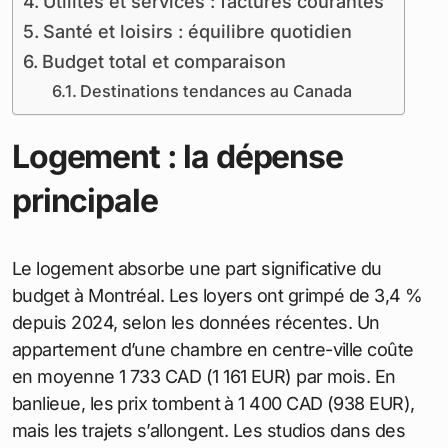
professionnelles. Cette métropole québécoise
marie influences françaises et nord-américaines
pour une expérience unique. S’y installer demande
une planification budgétaire précise. Ce guide
détaille les
dépenses courantes en dollars
canadiens
(CAD) et en euros (EUR), basé sur un
taux de change de 1 CAD = 0,67 EUR (septembre
2025). Les chiffres s’appuient sur des sources
fiables comme Numbeo, Rentals.ca et Statistique
Canada, reflétant la situation actuelle.
Sommaire
Logement : la dépense principale
Variations par quartier
Alimentation : courses et restaurants
Transports : options économiques