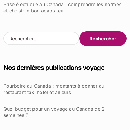
Prise électrique au Canada : comprendre les normes
et choisir le bon adaptateur
R
e
c
h
e
Nos dernières publications voyage
r
c
h
Pourboire au Canada : montants à donner au
e
restaurant taxi hôtel et ailleurs
r
:
Quel budget pour un voyage au Canada de 2
semaines ?