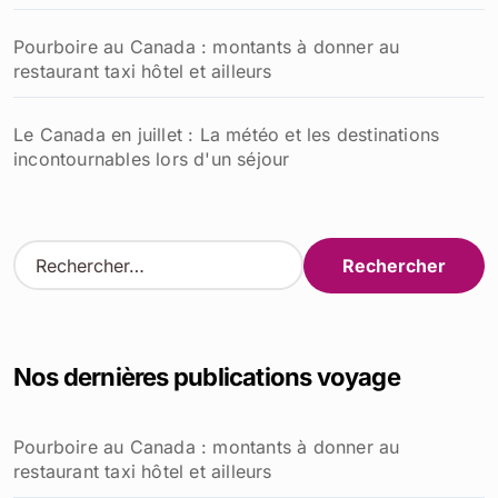
Pourboire au Canada : montants à donner au
restaurant taxi hôtel et ailleurs
Le Canada en juillet : La météo et les destinations
incontournables lors d'un séjour
R
e
c
h
e
Nos dernières publications voyage
r
c
h
Pourboire au Canada : montants à donner au
e
restaurant taxi hôtel et ailleurs
r