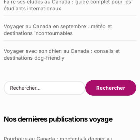
Faire ses études au Canada : guide complet pour les
étudiants internationaux
Voyager au Canada en septembre : météo et
destinations incontournables
Voyager avec son chien au Canada : conseils et
destinations dog-friendly
R
e
c
h
e
Nos dernières publications voyage
r
c
h
Pourboire au Canada : montants à donner au
e