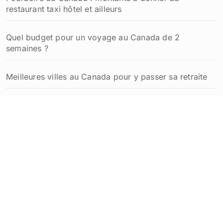
restaurant taxi hôtel et ailleurs
r
:
Quel budget pour un voyage au Canada de 2
semaines ?
Meilleures villes au Canada pour y passer sa retraite
Comment planifier un week-end à Québec inoubliable
: idées et conseils pratiques
Coût de la vie au Québec pour un retraité français :
budget détaillé