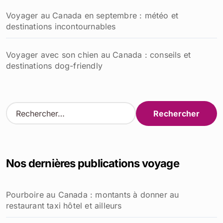
Voyager au Canada en septembre : météo et
destinations incontournables
Voyager avec son chien au Canada : conseils et
destinations dog-friendly
R
e
c
h
e
Nos dernières publications voyage
r
c
h
Pourboire au Canada : montants à donner au
e
restaurant taxi hôtel et ailleurs
r