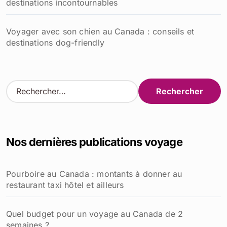
destinations incontournables
Voyager avec son chien au Canada : conseils et
destinations dog-friendly
R
e
c
h
e
Nos dernières publications voyage
r
c
h
Pourboire au Canada : montants à donner au
e
restaurant taxi hôtel et ailleurs
r
:
Quel budget pour un voyage au Canada de 2
semaines ?