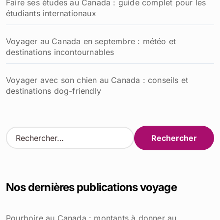
Faire ses études au Canada : guide complet pour les
étudiants internationaux
Voyager au Canada en septembre : météo et
destinations incontournables
Voyager avec son chien au Canada : conseils et
destinations dog-friendly
R
e
c
h
e
Nos dernières publications voyage
r
c
h
Pourboire au Canada : montants à donner au
e