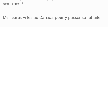
semaines ?
Meilleures villes au Canada pour y passer sa retraite
Comment planifier un week-end à Québec inoubliable
: idées et conseils pratiques
Coût de la vie au Québec pour un retraité français :
budget détaillé