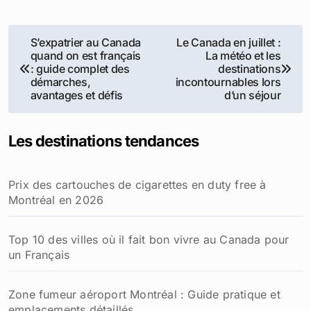
Navigation
S’expatrier au Canada
Le Canada en juillet :
quand on est français
La météo et les
de
: guide complet des
destinations
démarches,
incontournables lors
l’article
avantages et défis
d’un séjour
Les destinations tendances
Prix des cartouches de cigarettes en duty free à
Montréal en 2026
Top 10 des villes où il fait bon vivre au Canada pour
un Français
Zone fumeur aéroport Montréal : Guide pratique et
emplacements détaillés