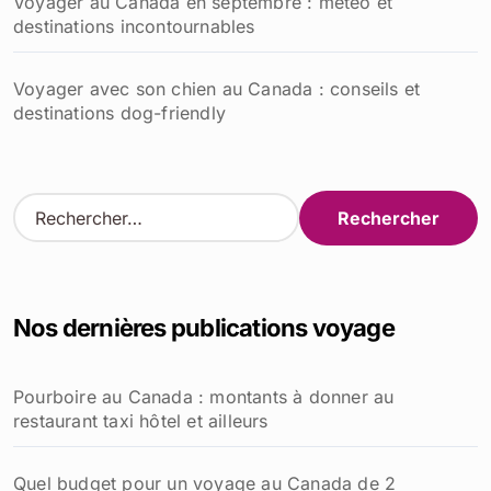
Voyager au Canada en septembre : météo et
destinations incontournables
Voyager avec son chien au Canada : conseils et
destinations dog-friendly
R
e
c
h
e
Nos dernières publications voyage
r
c
h
Pourboire au Canada : montants à donner au
e
restaurant taxi hôtel et ailleurs
r
:
Quel budget pour un voyage au Canada de 2