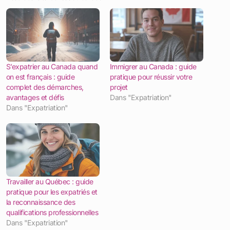
S’expatrier au Canada quand
Immigrer au Canada : guide
on est français : guide
pratique pour réussir votre
complet des démarches,
projet
avantages et défis
Dans "Expatriation"
Dans "Expatriation"
Travailler au Québec : guide
pratique pour les expatriés et
la reconnaissance des
qualifications professionnelles
Dans "Expatriation"