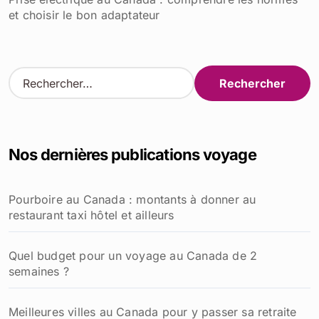
et choisir le bon adaptateur
R
e
c
h
e
Nos dernières publications voyage
r
c
h
Pourboire au Canada : montants à donner au
e
restaurant taxi hôtel et ailleurs
r
:
Quel budget pour un voyage au Canada de 2
semaines ?
Meilleures villes au Canada pour y passer sa retraite