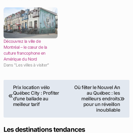
Découvrez la ville de
Montréal – le cœur de la
culture francophone en
Amérique du Nord
Dans "Les villes à visiter"
Navigation
Prix location vélo
Où fêter le Nouvel An
Québec City : Profiter
au Québec : les
de
d’une ballade au
meilleurs endroits
meilleur tarif
pour un réveillon
l’article
inoubliable
Les destinations tendances