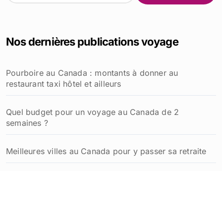
c
h
e
Nos dernières publications voyage
r
c
h
Pourboire au Canada : montants à donner au
e
restaurant taxi hôtel et ailleurs
r
:
Quel budget pour un voyage au Canada de 2
semaines ?
Meilleures villes au Canada pour y passer sa retraite
Comment planifier un week-end à Québec inoubliable
: idées et conseils pratiques
Coût de la vie au Québec pour un retraité français :